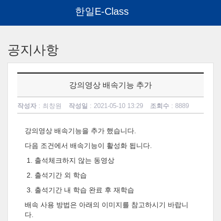
한일E-Class
메
인
공지사항
콘
텐
츠
로
강의영상 배속기능 추가
건
너
작성자
: 최창원
작성일
: 2021-05-10 13:29
조회수
: 8889
뛰
기
강의영상 배속기능을 추가 했습니다.
다음 조건에서 배속기능이 활성화 됩니다.
1. 출석
체크하지 않는 동영상
2. 출석
기간 외 학습
3. 출석
기간 내 학습 완료 후 재학습
배속 사용 방법은 아래의 이미지를 참고하시기 바랍니
다.